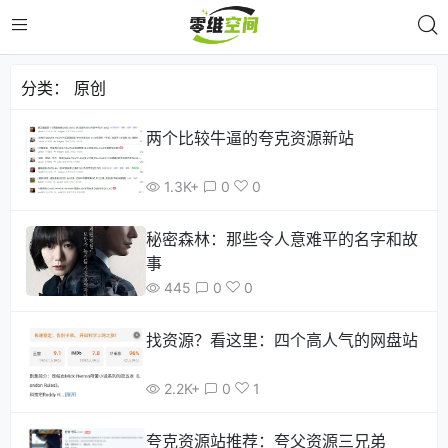
分类：
原创
两个比较牛逼的夸克资源新站
1.3K+
0
0
秘密森林：那些令人意难平的名字和故
事
445
0
0
找资源？看这里：四个高人气的网盘站
2.2K+
0
1
夸克资源站推荐：夸父资源三兄弟