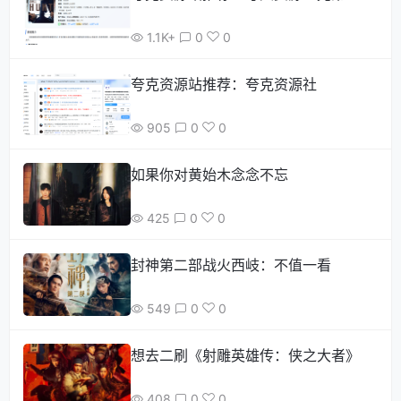
1.1K+
0
0
夸克资源站推荐：夸克资源社
905
0
0
如果你对黄始木念念不忘
425
0
0
封神第二部战火西岐：不值一看
549
0
0
想去二刷《射雕英雄传：侠之大者》
408
0
0