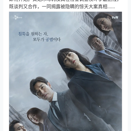
既谈判又合作，一同揭露被隐瞒的惊天大案真相……