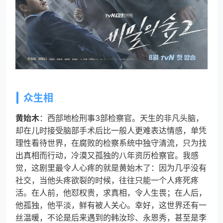
众生相
黄始木
：西部地检刑事3部检察官。天生的非凡头脑，
却在儿时接受脑部手术后比一般人更难表达情感，单凭
理性看待世界，在腐败的检察系统中独守清流，只为找
出真相而行动，冷漠又孤独的八年资历检察官。我感
觉，这剧里最令人心疼的就是黄始木了：因为几乎没有
社交，当他头疼欲裂的时候，往往只能一个人疼死疼
活。在人前，他怼权贵，求真相，令人生畏；在人后，
他孤独，他平淡，鲜有被人关心。幸好，这世界还有一
丝温暖，不论是后来遇到的韩汝珍、永恩秀，甚至是李