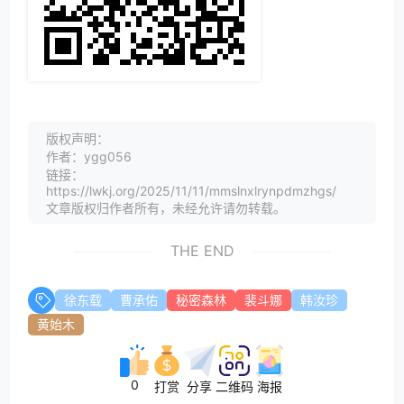
版权声明：
作者：ygg056
链接：
https://lwkj.org/2025/11/11/mmslnxlrynpdmzhgs/
文章版权归作者所有，未经允许请勿转载。
THE END
徐东载
曹承佑
秘密森林
裴斗娜
韩汝珍
黄始木
0
打赏
分享
二维码
海报