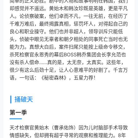
简单的正义必胜。剧中的人物和故事明明在韩国，我们
却感觉并不遥远。黄始木和韩汝珍既是英雄，更是平凡
人。论侦察破案，他们卓而不凡，一往无前，在经历了
千难万难后，最终揭露真相，惩罚坏人，对得起自己的
良心和职业操守。他们也并非超人，领导训斥只能低
头，侦破中眼见无辜者和朝夕相处的同事死亡当时也无
能为力。真想大白后，案件扫尾只能按上级命令移交，
杀死检察官永恩秀的幕后BOSS韩乔集团会长李允范也
没有杀人偿命……真的是，太无奈，太真实。这些年，
很少有这么后劲十足，让人心意难平的好剧了。千言万
语，一句话：《秘密森林》，五星力荐！
捅破天
第一季
天才检察官黄始木（曹承佑饰）因为儿时脑部手术导致
情感缺失，但却拥有超乎寻常的观察和推理能力。8年