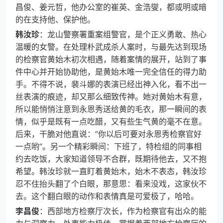
昌俊、姜元哲，他办公室的崔英、金浩燮，都或明或暗
的在支持他、保护他。
韩汝珍
：龙山警察署重案组警官，是个正义勇敢、热心
温暖的女警。在处理朴武成杀人案时，与最先达到现场
的检察官黄始木初次相遇，随着案情的展开，站到了事
件中心并开始协助他，是黄始木唯一完全信任的得力助
手。不得不说，裴斗娜的表演已经出神入化，看不出一
丝表演的痕迹，却又那么细致传神。她对黄始木有意，
所以能悄悄注意到永恩秀送给黄的毛衣，那一瞬间的表
情，似乎是既有一点吃醋，又有些生气黄的毫不在意。
后来，干脆对他直说：”你以后可要对永恩秀检察官好
一点哟“。另一个精彩瞬间：下班了，特检组的同事相
约去吃饭，大家知道领导不合群，既期待他去，又不抱
希望。韩汝珍就一直盯着黄始木，始木不表态，韩汝珍
忍不住抬头翻了个白眼，那意思：看来没戏，这家伙不
去。这个翻白眼的动作和表情真是可爱极了，哈哈。
李昌俊
：西部地方检察厅次长，作为检察官有出众的能