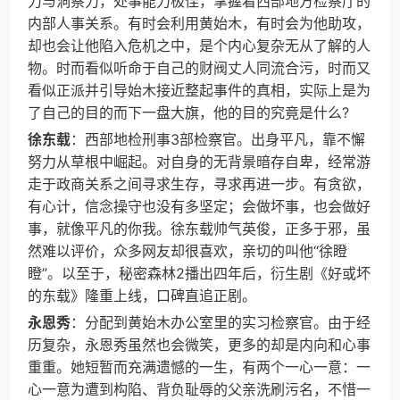
力与洞察力，处事能力极佳，掌握着西部地方检察厅的
内部人事关系。有时会利用黄始木，有时会为他助攻，
却也会让他陷入危机之中，是个内心复杂无从了解的人
物。时而看似听命于自己的财阀丈人同流合污，时而又
看似正派并引导始木接近整起事件的真相，实际上是为
了自己的目的而下一盘大旗，他的目的究竟是什么?
徐东载
：西部地检刑事3部检察官。出身平凡，靠不懈
努力从草根中崛起。对自身的无背景暗存自卑，经常游
走于政商关系之间寻求生存，寻求再进一步。有贪欲，
有心计，信念操守也没有多坚定；会做坏事，也会做好
事，就像平凡的你我。徐东载帅气英俊，正多于邪，虽
然难以评价，众多网友却很喜欢，亲切的叫他“徐瞪
瞪”。以至于，秘密森林2播出四年后，衍生剧《好或坏
的东载》隆重上线，口碑直追正剧。
永恩秀
：分配到黄始木办公室里的实习检察官。由于经
历复杂，永恩秀虽然也会微笑，更多的却是内向和心事
重重。她短暂而充满遗憾的一生，有两个一心一意：一
心一意为遭到构陷、背负耻辱的父亲洗刷污名，不惜一