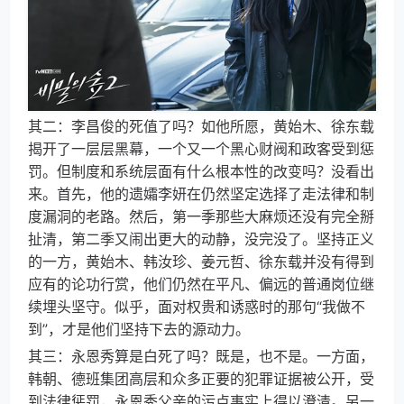
其二：李昌俊的死值了吗？如他所愿，黄始木、徐东载
揭开了一层层黑幕，一个又一个黑心财阀和政客受到惩
罚。但制度和系统层面有什么根本性的改变吗？没看出
来。首先，他的遗孀李妍在仍然坚定选择了走法律和制
度漏洞的老路。然后，第一季那些大麻烦还没有完全掰
扯清，第二季又闹出更大的动静，没完没了。坚持正义
的一方，黄始木、韩汝珍、姜元哲、徐东载并没有得到
应有的论功行赏，他们仍然在平凡、偏远的普通岗位继
续埋头坚守。似乎，面对权贵和诱惑时的那句“我做不
到”，才是他们坚持下去的源动力。
其三：永恩秀算是白死了吗？既是，也不是。一方面，
韩朝、德班集团高层和众多正要的犯罪证据被公开，受
到法律惩罚，永恩秀父亲的污点事实上得以澄清。另一